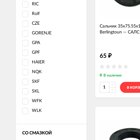
RIC
Rolf
CZE
Сальник 35x75.55x
Berlingtoun
—
САЛС
GORENJE
GPA
GPF
65
₽
HAIER
NQK
В наличии
SKF
В КОР
SKL
WFK
WLK
СО СМАЗКОЙ