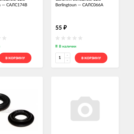
n
—
САЛС174В
Berlingtoun
—
САЛС066А
55
₽
и
В наличии
В КОРЗИНУ
В КОРЗИНУ