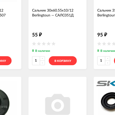
12
Сальник 30x60.55x10/12
Сальник 3
507
Berlingtoun
—
САЛС051Д
Berlingtou
55
95
₽
₽
В наличии
В наличи
ЗИНУ
В КОРЗИНУ