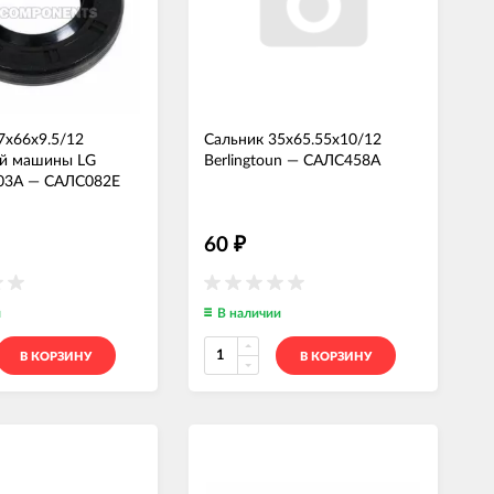
7x66x9.5/12
Сальник 35x65.55x10/12
ой машины LG
Berlingtoun
—
САЛС458А
03A
—
САЛС082Е
60
₽
и
В наличии
В КОРЗИНУ
В КОРЗИНУ