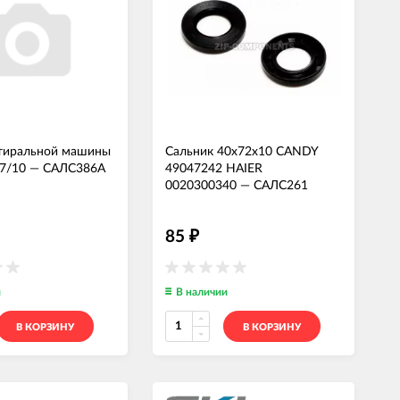
стиральной машины
Сальник 40x72x10 CANDY
7/10
—
САЛС386А
49047242 HAIER
0020300340
—
САЛС261
85
₽
и
В наличии
В КОРЗИНУ
В КОРЗИНУ