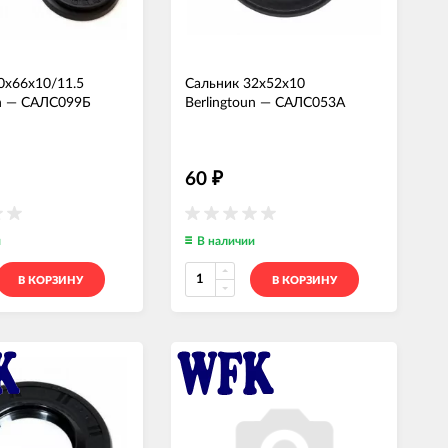
0x66x10/11.5
Сальник 32x52x10
n
—
САЛС099Б
Berlingtoun
—
САЛС053А
60
₽
и
В наличии
В КОРЗИНУ
В КОРЗИНУ