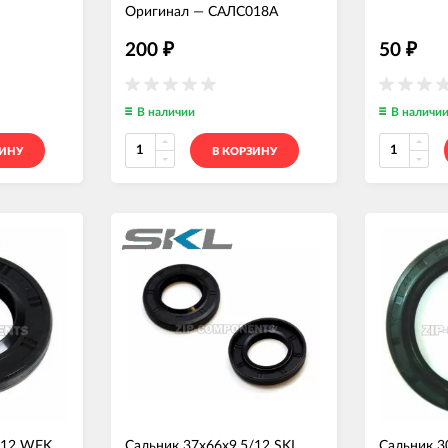
Оригинал
—
САЛС018А
200
50
₽
₽
В наличии
В наличи
ЗИНУ
В КОРЗИНУ
/12 WFK
Сальник 37x66x9.5/12 SKL
Сальник 3