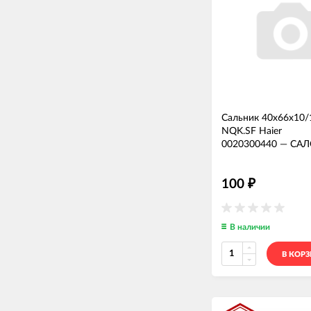
Сальник 40x66x10/
NQK.SF Haier
0020300440
—
САЛ
100
₽
В наличии
В КОР