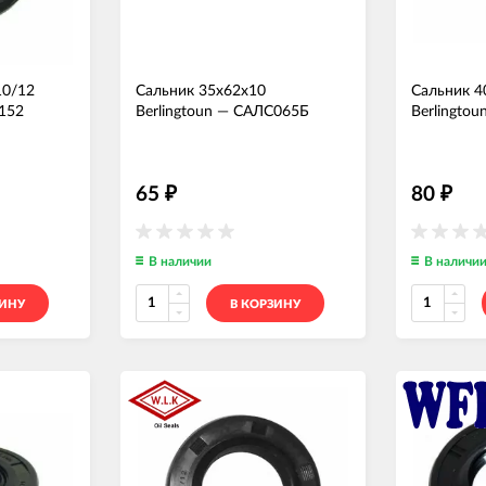
10/12
Сальник 35x62x10
Сальник 4
152
Berlingtoun
—
САЛС065Б
Berlingtou
65
80
₽
₽
В наличии
В наличи
ЗИНУ
В КОРЗИНУ