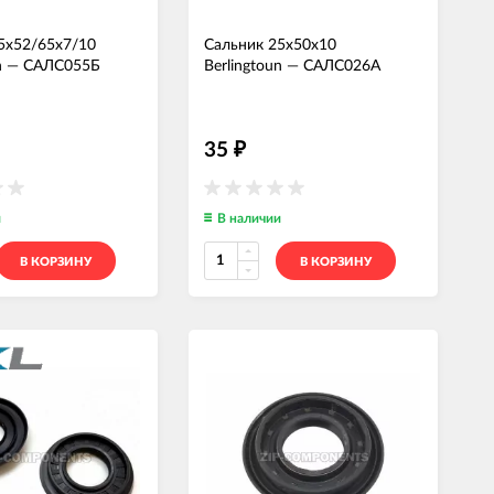
5x52/65x7/10
Сальник 25x50x10
n
—
САЛС055Б
Berlingtoun
—
САЛС026А
35
₽
и
В наличии
В КОРЗИНУ
В КОРЗИНУ