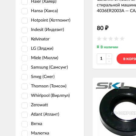
Haier (Хайер)
стиральной машин
4036ER2003A
—
СА
Hansa (Ханса)
Hotpoint (Хотпоинт)
80
₽
Indesit (Индезит)
Kelvinator
В наличии
LG (Элджи)
Miele (Милли)
В КОР
Samsung (Самсунг)
Smeg (Смег)
Thomson (Томсон)
Whirlpool (Вирлпул)
Zerowatt
Atlant (Атлант)
Вятка
Малютка