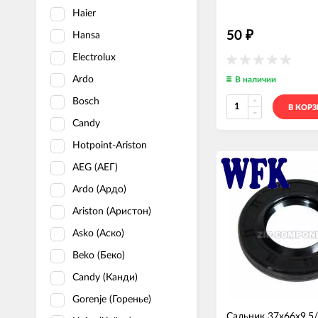
Haier
50
₽
Hansa
Electrolux
Ardo
В наличии
Bosch
В КОР
Candy
Hotpoint-Ariston
AEG (АЕГ)
Ardo (Ардо)
Ariston (Аристон)
Asko (Аско)
Beko (Беко)
Candy (Канди)
Gorenje (Горенье)
Сальник 37x66x9.5