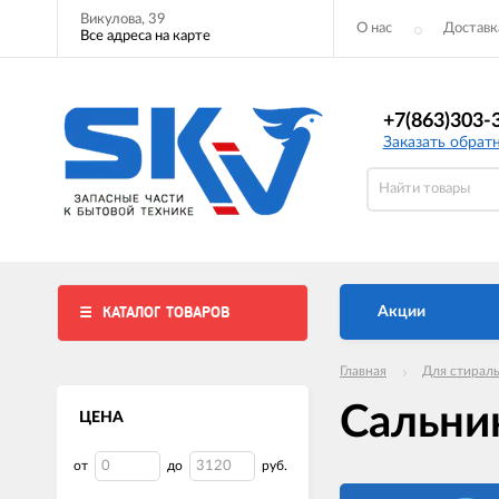
Викулова, 39
О нас
Доставк
Все адреса на карте
+7(863)303-
Заказать обрат
КАТАЛОГ ТОВАРОВ
Акции
Главная
Для стирал
Сальни
ЦЕНА
от
до
руб.