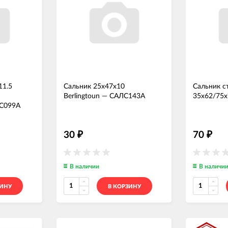
11.5
Сальник 25x47x10
Сальник 
Berlingtoun
—
САЛС143А
35x62/75x
С099А
30
70
₽
₽
В наличии
В наличи
ЗИНУ
В КОРЗИНУ