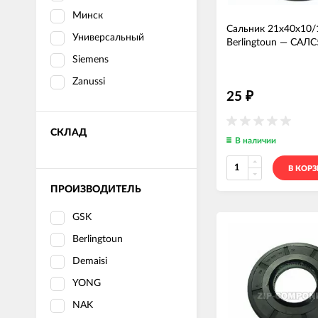
Минск
Сальник 21x40x10/
Универсальный
Berlingtoun
—
САЛС
Siemens
Zanussi
25
₽
СКЛАД
В наличии
В КОР
ПРОИЗВОДИТЕЛЬ
GSK
Berlingtoun
Demaisi
YONG
NAK