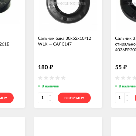
Сальник бака 30x52x10/12
Сальник 3
261Б
WLK
—
САЛС147
стиральн
4036ER20
180
55
₽
₽
В наличии
В наличи
ЗИНУ
В КОРЗИНУ