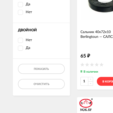
Да
Нет
ДВОЙНОЙ
Сальник 40x72x10
Berlingtoun
—
САЛС
Нет
Да
65
₽
ПОКАЗАТЬ
В наличии
В КОР
ОЧИСТИТЬ