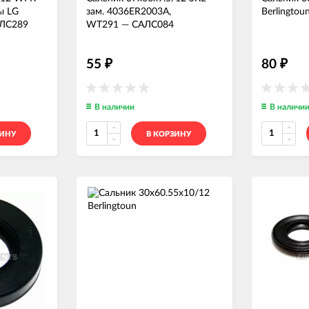
ы LG
зам. 4036ER2003A,
Berlingtou
ЛС289
WT291
—
САЛС084
55
80
₽
₽
В наличии
В наличи
ЗИНУ
В КОРЗИНУ