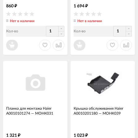
860
1 694
₽
₽
Нет в наличии
Нет в наличии
Кол-во
Кол-во
Планка для монтажа Haier
Крышка обслуживания Haier
A0010101274
—
МОНК031
A0010201180
—
МОНК039
1 321
1 023
₽
₽