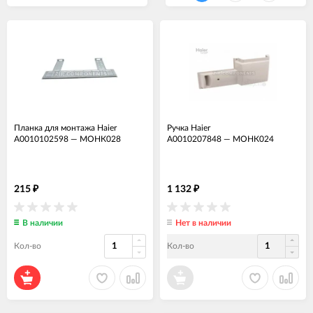
Планка для монтажа Haier
Ручка Haier
A0010102598
—
МОНК028
A0010207848
—
МОНК024
215
1 132
₽
₽
В наличии
Нет в наличии
Кол-во
Кол-во