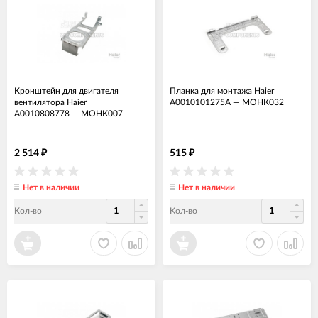
Кронштейн для двигателя
Планка для монтажа Haier
вентилятора Haier
A0010101275A
—
МОНК032
A0010808778
—
МОНК007
2 514
515
₽
₽
Нет в наличии
Нет в наличии
Кол-во
Кол-во