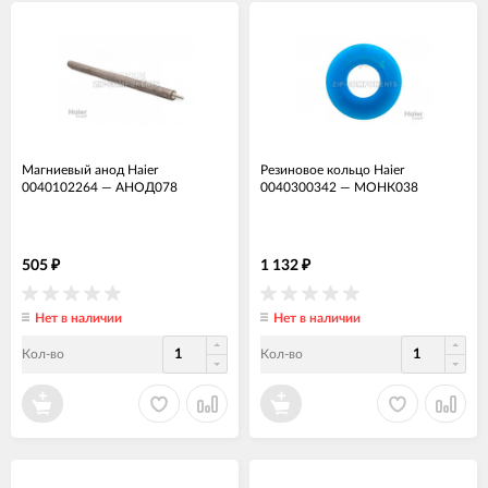
Магниевый анод Haier
Резиновое кольцо Haier
0040102264
—
АНОД078
0040300342
—
МОНК038
505
1 132
₽
₽
Нет в наличии
Нет в наличии
Кол-во
Кол-во