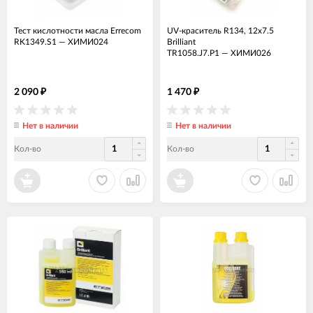
Тест кислотности масла Errecom
UV-краситель R134, 12x7.5
RK1349.S1
—
ХИМИ024
Brilliant
TR1058.J7.P1
—
ХИМИ026
2 090
1 470
₽
₽
Нет в наличии
Нет в наличии
Кол-во
Кол-во