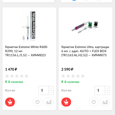
Герметик Extreme White R600-
Герметик Extreme Ultra, картридж
R290, 12 мл
6 мл. c адап. AUTO + FLEX BOX
TR1156.L.J1.S2
—
ХИМИ023
(TR1163.AL.H2.S2)
—
ХИМИ073
1 470
2 590
₽
₽
В наличии
В наличии
Кол-во
Кол-во