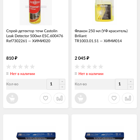
Спрей-детектор течи Castolin
Флакон 250 мл (УФ краситель)
Leak Detector 500мл ESC.600476
Briliant
Ref7302261
—
ХИМИ020
TR1003.01.S1
—
ХИМИ014
810
2 045
₽
₽
Нет в наличии
Нет в наличии
Кол-во
Кол-во