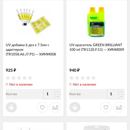
UV добавка 6 доз х 7.5мл c
UV-краситель GREEN BRILLIANT
адаптером
100 ml (TR1120.F.S1)
—
ХИМИ009
(TR1058.A6.J7.P1)
—
ХИМИ008
925
940
₽
₽
Нет в наличии
Нет в наличии
Кол-во
Кол-во