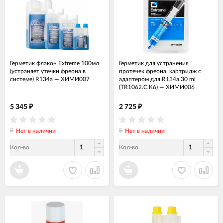
Герметик флакон Extreme 100мл
Герметик для устранения
(устраняет утечки фреона в
протечек фреона, картридж с
системе) R134a
—
ХИМИ007
адаптером для R134a 30 ml
(TR1062.C.K6)
—
ХИМИ006
5 345
2 725
₽
₽
Нет в наличии
Нет в наличии
Кол-во
Кол-во