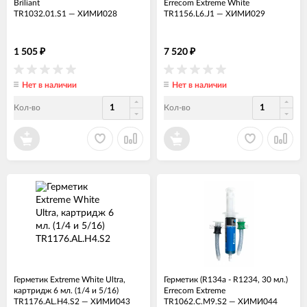
Briliant
Errecom Extreme White
TR1032.01.S1
—
ХИМИ028
TR1156.L6.J1
—
ХИМИ029
1 505
7 520
₽
₽
Нет в наличии
Нет в наличии
Кол-во
Кол-во
Герметик Extreme White Ultra,
Герметик (R134a - R1234, 30 мл.)
картридж 6 мл. (1/4 и 5/16)
Errecom Extreme
TR1176.AL.H4.S2
—
ХИМИ043
TR1062.C.M9.S2
—
ХИМИ044