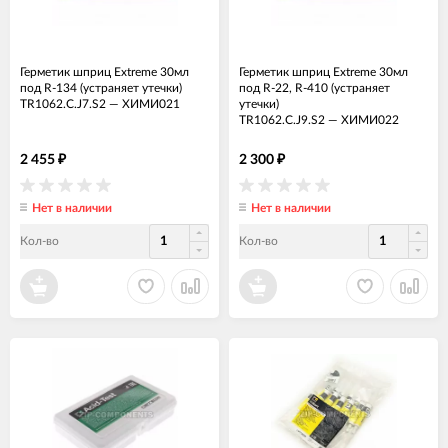
Герметик шприц Extreme 30мл
Герметик шприц Extreme 30мл
под R-134 (устраняет утечки)
под R-22, R-410 (устраняет
TR1062.C.J7.S2
—
ХИМИ021
утечки)
TR1062.C.J9.S2
—
ХИМИ022
2 455
2 300
₽
₽
Нет в наличии
Нет в наличии
Кол-во
Кол-во