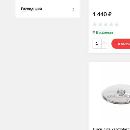
Расходники
1 440
₽
В наличии
В КОР
Диск для картофел