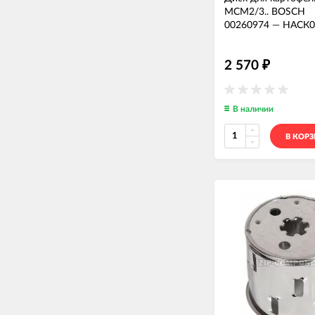
MCM2/3.. BOSCH
00260974
—
НАСК0
2 570
₽
В наличии
В КОР