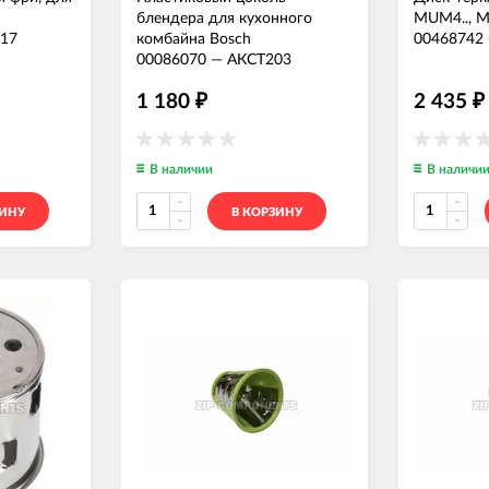
блендера для кухонного
MUM4.., 
17
комбайна Bosch
00468742
00086070
—
АКСТ203
1 180
2 435
₽
₽
В наличии
В наличи
ЗИНУ
В КОРЗИНУ