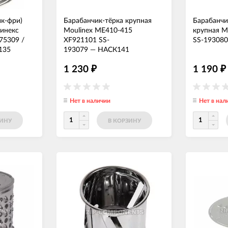
ик-фри)
Барабанчик-тёрка крупная
Барабанчи
инекс
Moulinex МЕ410-415
крупная M
75309 /
XF921101 SS-
SS-193080
135
193079
—
НАСК141
1 230
1 190
₽
₽
Нет в наличии
Нет в нал
ЗИНУ
В КОРЗИНУ