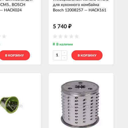
MCM5.. BOSCH
для кухонного комбайна
—
НАСК024
Bosch 12008257
—
НАСК161
5 740
₽
и
В наличии
В КОРЗИНУ
В КОРЗИНУ