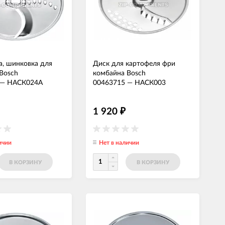
а, шинковка для
Диск для картофеля фри
Bosch
комбайна Bosch
—
НАСК024А
00463715
—
НАСК003
1 920
₽
ичии
Нет в наличии
В КОРЗИНУ
В КОРЗИНУ