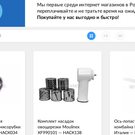
Мы первые среди интернет магазинов в Ро
переплачивайте и не тратьте время на ожи
Покупайте у нас выгодно и быстро!
4
ля
Комплект насадок
Ось-лопас
мясорубки
овощерезки Moulinex
комбайна 
НАСК034
XF990101
—
НАСК138
Италия
—