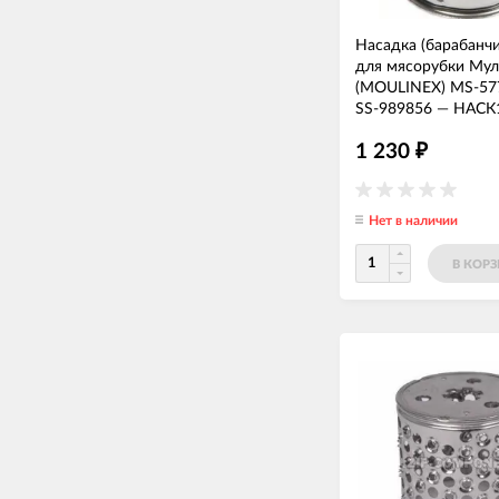
Насадка (барабанч
для мясорубки Мул
(MOULINEX) MS-57
SS-989856
—
НАСК
1 230
₽
Нет в наличии
В КОР