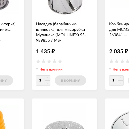
к-терка)
Насадка (барабанчик-
Комбиниро
инекс
шинковка) для мясорубки
для MCM2
Мулинекс (MOULINEX) SS-
260841
—
6
989855 / MS-
5775308
—
НАСК134
1 435
2 035
₽
₽
Нет в наличии
Нет в нал
ЗИНУ
В КОРЗИНУ