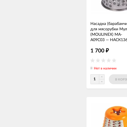
Насадка (барабанчи
для мясорубки Мул
(MOULINEX) MA-
A09C03
—
НАСК13
1 700
₽
Нет в наличии
В КОР