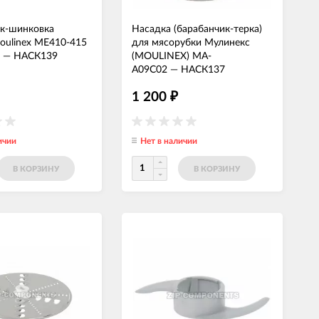
к-шинковка
Насадка (барабанчик-терка)
oulinex МЕ410-415
для мясорубки Мулинекс
—
НАСК139
(MOULINEX) MA-
A09C02
—
НАСК137
1 200
₽
ичии
Нет в наличии
В КОРЗИНУ
В КОРЗИНУ