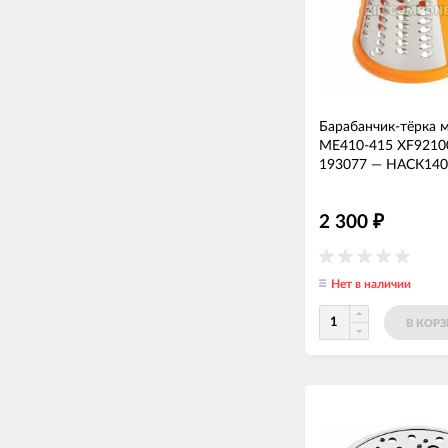
Барабанчик-тёрка 
МЕ410-415 XF9210
193077
—
НАСК140
2 300
₽
Нет в наличии
В КОР