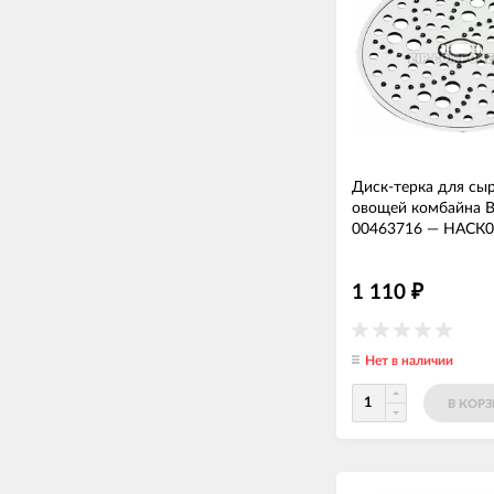
Диск-терка для сы
овощей комбайна B
00463716
—
НАСК0
1 110
₽
Нет в наличии
В КОР