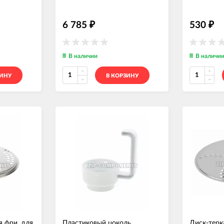
6 785
530
₽
₽
В наличии
В наличи
ЗИНУ
В КОРЗИНУ
я фри, для
Пластиковый цоколь
Диск-терк