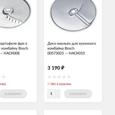
картофеля фри к
Диск-жюльен для кухонного
 комбайну Bosch
комбайна Bosch
—
НАСК008
00573025
—
НАСК010
3 190
₽
ичии
Нет в наличии
В КОРЗИНУ
В КОРЗИНУ