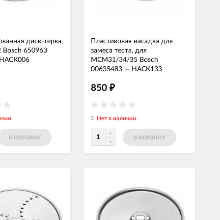
ванная диск-терка,
Пластиковая насадка для
 Bosch 650963
замеса теста, для
НАСК006
MCM31/34/35 Bosch
00635483
—
НАСК133
850
₽
ичии
Нет в наличии
В КОРЗИНУ
В КОРЗИНУ