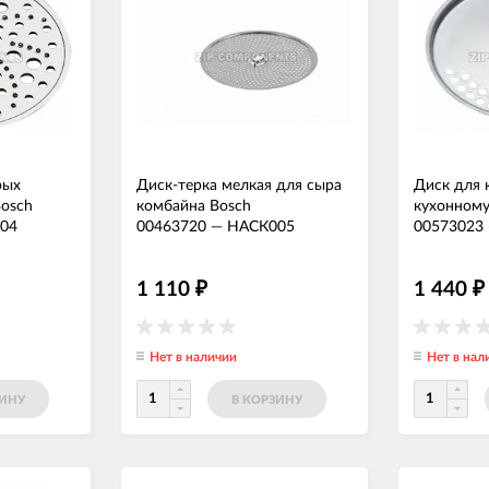
рых
Диск-терка мелкая для сыра
Диск для 
osch
комбайна Bosch
кухонному
04
00463720
—
НАСК005
00573023
1 110
1 440
₽
₽
Нет в наличии
Нет в нал
ЗИНУ
В КОРЗИНУ