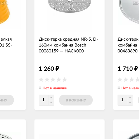
мелкая
Диск-терка средняя NR-5, D-
Диск-терк
01 SS-
160мм комбайна Bosch
комбайна 
00080159
—
НАСК000
00463690
1 260
1 710
₽
₽
Нет в наличии
Нет в нал
ЗИНУ
В КОРЗИНУ