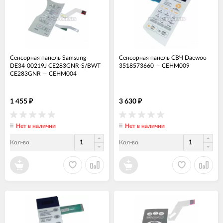
Сенсорная панель Samsung
Сенсорная панель СВЧ Daewoo
DE34-00219J CE283GNR-S/BWT
3518573660
—
СЕНМ009
CE283GNR
—
СЕНМ004
1 455
3 630
₽
₽
Нет в наличии
Нет в наличии
Кол-во
Кол-во