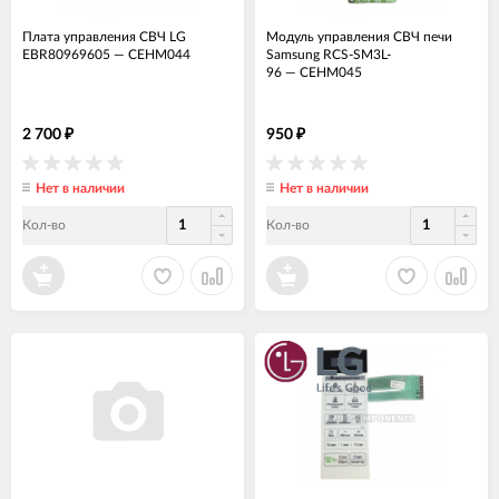
Плата управления СВЧ LG
Модуль управления СВЧ печи
EBR80969605
—
СЕНМ044
Samsung RCS-SM3L-
96
—
СЕНМ045
2 700
950
₽
₽
Нет в наличии
Нет в наличии
Кол-во
Кол-во