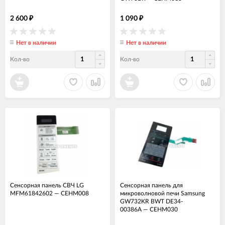
2 600
1 090
₽
₽
Нет в наличии
Нет в наличии
Кол-во
Кол-во
Сенсорная панель СВЧ LG
Сенсорная панель для
MFM61842602
—
СЕНМ008
микроволновой печи Samsung
GW732KR BWT DE34-
00386A
—
СЕНМ030