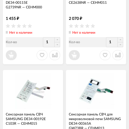
DE34-00115E
CE2638NR
—
СЕНМ011
G2739NR
—
СЕНМ000
1 455
2 070
₽
₽
Нет в наличии
Нет в наличии
Кол-во
Кол-во
Сенсорная панель СВЧ
Сенсорная панель СВЧ для
SAMSUNG DE34-00192E
микроволновой печи SAMSUNG
C103R
—
СЕНМ015
DE34-00365A
GW73BR
—
СЕНМ013