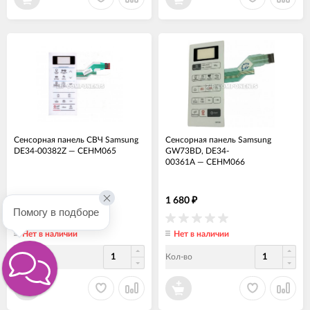
Сенсорная панель СВЧ Samsung
Сенсорная панель Samsung
DE34-00382Z
—
СЕНМ065
GW73BD, DE34-
00361A
—
СЕНМ066
1 440
1 680
₽
₽
Помогу в подборе
Нет в наличии
Нет в наличии
Кол-во
Кол-во