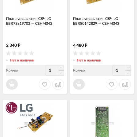
Плата управления СВЧ LG
Плата управления СВЧ LG
EBR73819702
—
СЕНМ042
EBR80142829
—
СЕНМ043
2 340
4 480
₽
₽
Нет в наличии
Нет в наличии
Кол-во
Кол-во