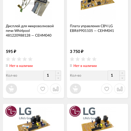
Дисплей для микроволновой
Плата управления СВЧ LG
печи Whirlpool
EBR69901105
—
СЕНМ041
481220988128
—
СЕНМ040
595
3 750
₽
₽
Нет в наличии
Нет в наличии
Кол-во
Кол-во