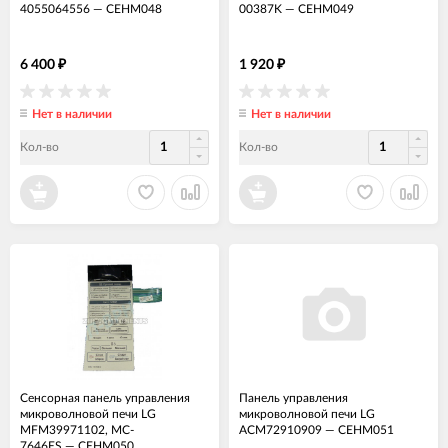
4055064556
—
СЕНМ048
00387K
—
СЕНМ049
6 400
1 920
₽
₽
Нет в наличии
Нет в наличии
Кол-во
Кол-во
Сенсорная панель управления
Панель управления
микроволновой печи LG
микроволновой печи LG
MFM39971102, MC-
ACM72910909
—
СЕНМ051
7646ES
—
СЕНМ050