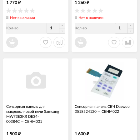
1 770
1 260
₽
₽
Нет в наличии
Нет в наличии
Кол-во
Кол-во
Сенсорная панель для
Сенсорная панель СВЧ Daewoo
микроволновой печи Samsung
3518524120
—
СЕНМ022
MW73E3KR DE34-
00384C
—
СЕНМ031
1 500
1 600
₽
₽