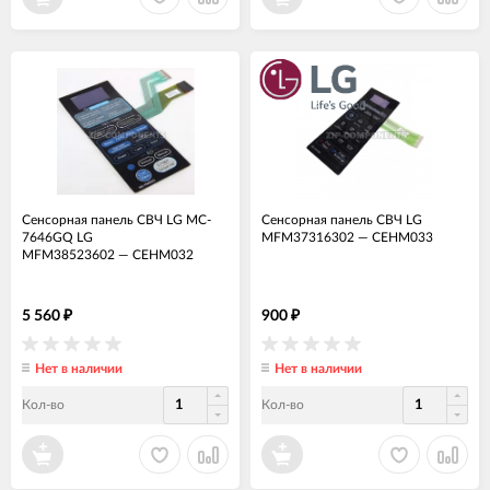
Сенсорная панель СВЧ LG MC-
Сенсорная панель СВЧ LG
7646GQ LG
MFM37316302
—
СЕНМ033
MFM38523602
—
СЕНМ032
5 560
900
₽
₽
Нет в наличии
Нет в наличии
Кол-во
Кол-во