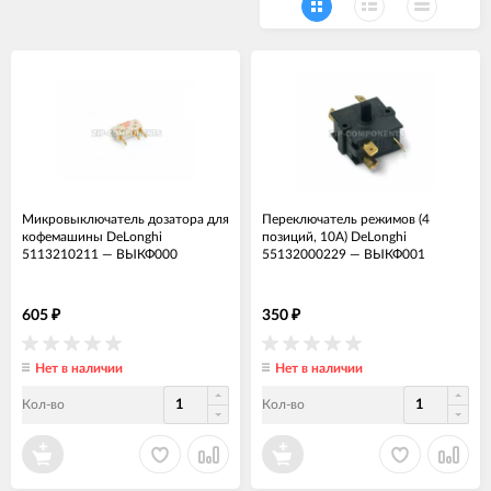
Микровыключатель дозатора для
Переключатель режимов (4
кофемашины DeLonghi
позиций, 10А) DeLonghi
5113210211
—
ВЫКФ000
55132000229
—
ВЫКФ001
605
350
₽
₽
Нет в наличии
Нет в наличии
Кол-во
Кол-во