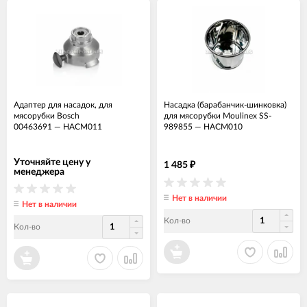
Адаптер для насадок, для
Насадка (барабанчик-шинковка)
мясорубки Bosch
для мясорубки Moulinex SS-
00463691
—
НАСМ011
989855
—
НАСМ010
Уточняйте цену у
1 485
₽
менеджера
Нет в наличии
Нет в наличии
Кол-во
Кол-во