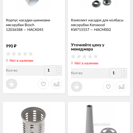
Корпус насадки-шинковки
Комплект насадок для колбасы
мясорубки Bosch
мясорубки Kenwood
12036588
—
НАСК045
KW715557
—
НАСМ002
Уточняйте цену у
990
₽
менеджера
Нет в наличии
Нет в наличии
Кол-во
Кол-во