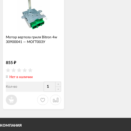
Мотор вертела гриля Bitron 4w
30900041
—
МОГТ003У
855
₽
Нет в наличии
Кол-во
КОМПАНИЯ