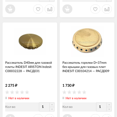
Рассекатель D40мм для газовой
Рассекатель горелки D=37mm
плиты INDESIT ARISTON Indesit
без крышки для газовых плит
C00032228
—
РАСД031
INDESIT C00104214
—
РАСД009
2 275
1 730
₽
₽
Нет в наличии
Нет в наличии
Кол-во
Кол-во