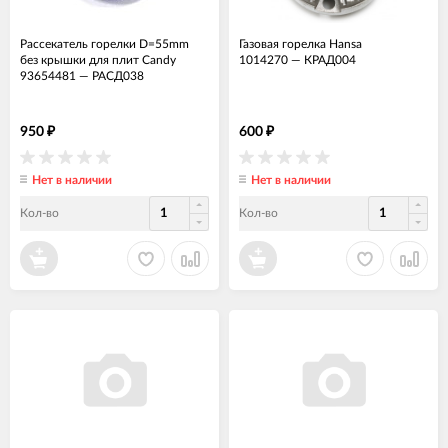
Рассекатель горелки D=55mm
Газовая горелка Hansa
без крышки для плит Candy
1014270
—
КРАД004
93654481
—
РАСД038
950
600
₽
₽
Нет в наличии
Нет в наличии
Кол-во
Кол-во