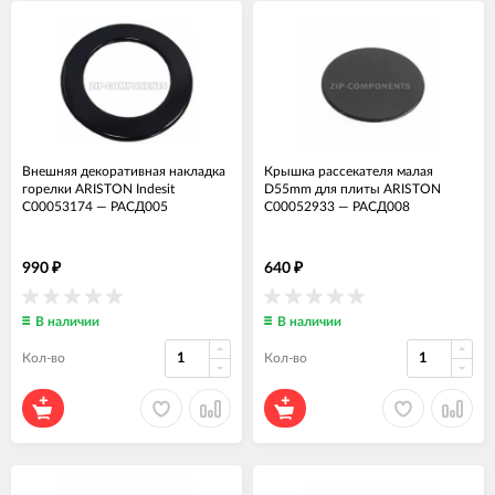
Внешняя декоративная накладка
Крышка рассекателя малая
горелки ARISTON Indesit
D55mm для плиты ARISTON
C00053174
—
РАСД005
C00052933
—
РАСД008
990
640
₽
₽
В наличии
В наличии
Кол-во
Кол-во