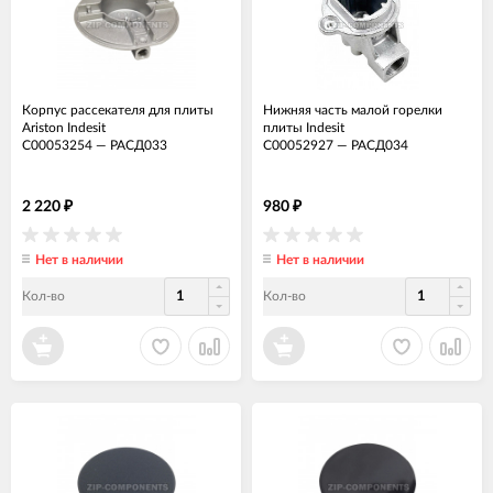
Корпус рассекателя для плиты
Нижняя часть малой горелки
Ariston Indesit
плиты Indesit
C00053254
—
РАСД033
C00052927
—
РАСД034
2 220
980
₽
₽
Нет в наличии
Нет в наличии
Кол-во
Кол-во