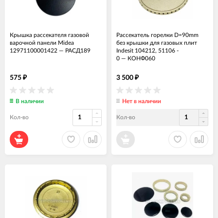
Крышка рассекателя газовой
Рассекатель горелки D=90mm
варочной панели Midea
без крышки для газовых плит
12971100001422
—
РАСД189
Indesit 104212, 51106 -
0
—
КОНФ060
575
3 500
₽
₽
В наличии
Нет в наличии
Кол-во
Кол-во