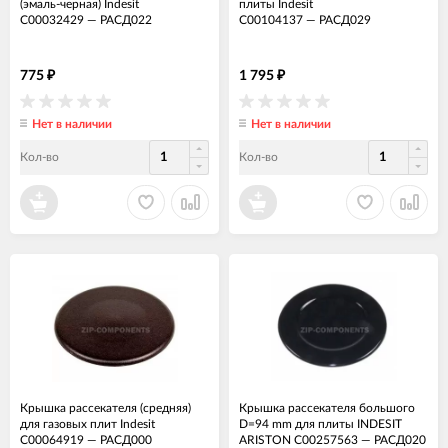
(эмаль-черная) Indesit
плиты Indesit
C00032429
—
РАСД022
C00104137
—
РАСД029
775
1 795
₽
₽
Нет в наличии
Нет в наличии
Кол-во
Кол-во
Крышка рассекателя (средняя)
Крышка рассекателя большого
для газовых плит Indesit
D=94 mm для плиты INDESIT
C00064919
—
РАСД000
ARISTON C00257563
—
РАСД020