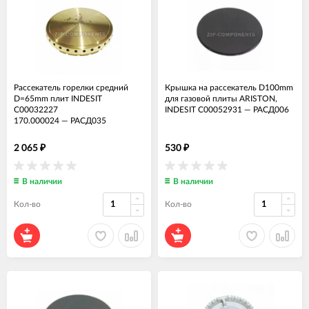
Рассекатель горелки средний
Крышка на рассекатель D100mm
D=65mm плит INDESIT
для газовой плиты ARISTON,
C00032227
INDESIT C00052931
—
РАСД006
170.000024
—
РАСД035
2 065
530
₽
₽
В наличии
В наличии
Кол-во
Кол-во