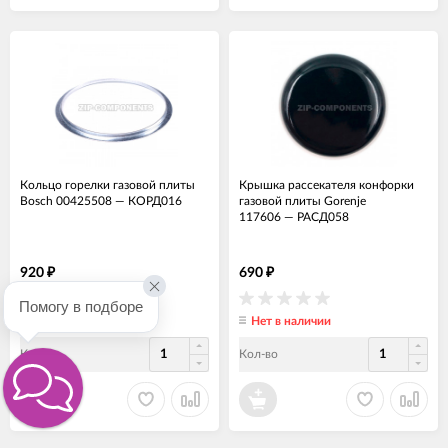
Кольцо горелки газовой плиты
Крышка рассекателя конфорки
Bosch 00425508
—
КОРД016
газовой плиты Gorenje
117606
—
РАСД058
920
690
₽
₽
Помогу в подборе
Нет в наличии
Нет в наличии
Кол-во
Кол-во