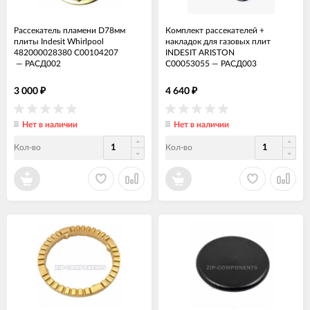
Рассекатель пламени D78мм
Комплект рассекателей +
плиты Indesit Whirlpool
накладок для газовых плит
482000028380 C00104207
INDESIT ARISTON
—
РАСД002
C00053055
—
РАСД003
3 000
4 640
₽
₽
Нет в наличии
Нет в наличии
Кол-во
Кол-во