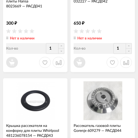
плиты Hansa
032227
—
РАСД042
8023669
—
РАСД041
300
650
₽
₽
Нет в наличии
Нет в наличии
Кол-во
Кол-во
Крышка рассекателя на
Рассекатель газовой плиты
конфорку для плиты Whirlpool
Gorenje 609279
—
РАСД044
481236078154
—
РАСД043