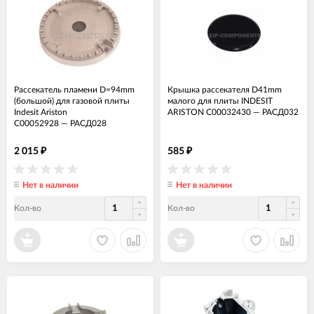
Рассекатель пламени D=94mm
Крышка рассекателя D41mm
(большой) для газовой плиты
малого для плиты INDESIT
Indesit Ariston
ARISTON C00032430
—
РАСД032
C00052928
—
РАСД028
2 015
585
₽
₽
Нет в наличии
Нет в наличии
Кол-во
Кол-во