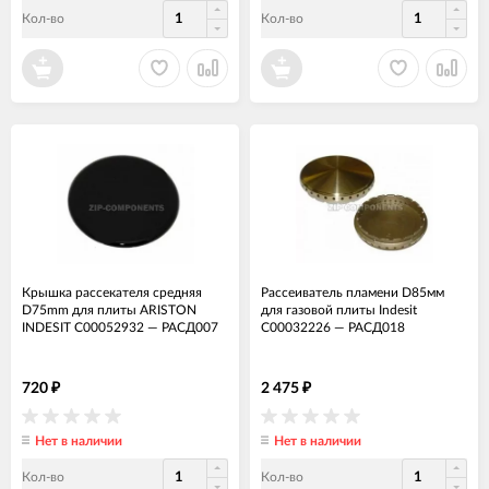
Кол-во
Кол-во
Крышка рассекателя средняя
Рассеиватель пламени D85мм
D75mm для плиты ARISTON
для газовой плиты Indesit
INDESIT C00052932
—
РАСД007
C00032226
—
РАСД018
720
2 475
₽
₽
Нет в наличии
Нет в наличии
Кол-во
Кол-во