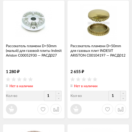
Рассекатель пламени D=50mm
Рассекатель пламени D=50mm
(малый) для газовой плиты Indesit
для газовых плит INDESIT
Ariston C00052930
—
РАСД027
ARISTON C00104197
—
РАСД012
1 280
2 655
₽
₽
Нет в наличии
Нет в наличии
Кол-во
Кол-во