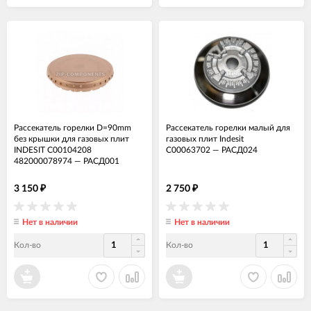
Рассекатель горелки D=90mm
Рассекатель горелки малый для
без крышки для газовых плит
газовых плит Indesit
INDESIT C00104208
C00063702
—
РАСД024
482000078974
—
РАСД001
3 150
2 750
₽
₽
Нет в наличии
Нет в наличии
Кол-во
Кол-во