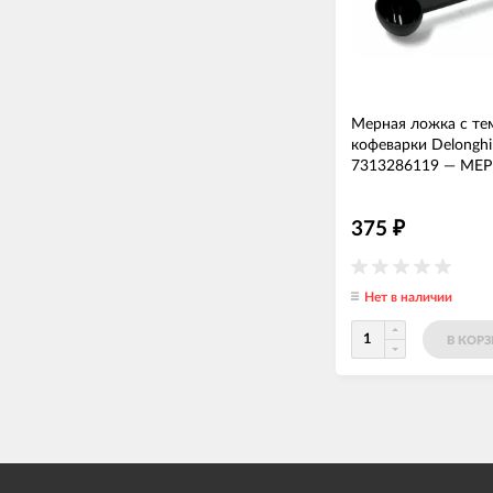
Мерная ложка с т
кофеварки Delonghi
7313286119
—
МЕР
375
₽
Нет в наличии
В КОР