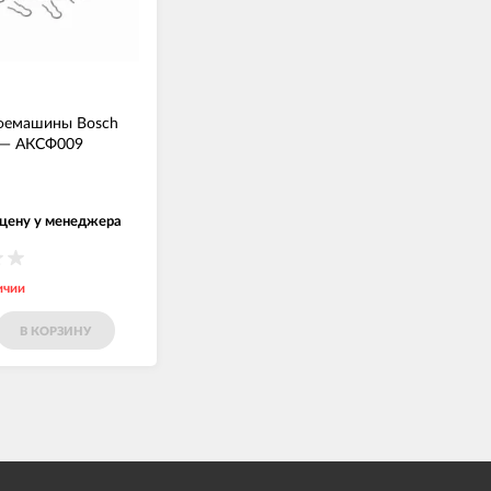
фемашины Bosch
—
АКСФ009
 цену у менеджера
ичии
В КОРЗИНУ