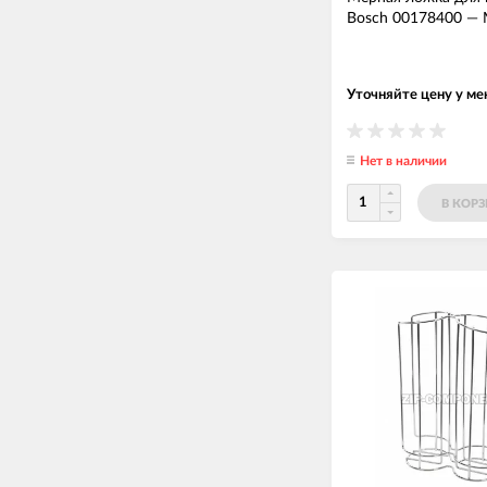
Bosch 00178400
—
Уточняйте цену у м
Нет в наличии
В КОР