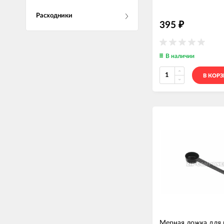
Расходники
395
₽
В наличии
В КОР
Мерная ложка для 