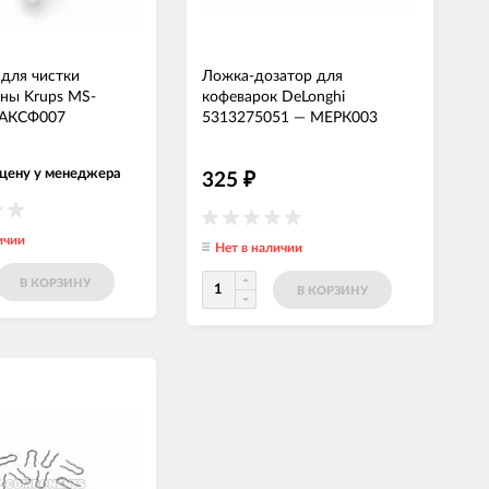
 для чистки
Ложка-дозатор для
ны Krups MS-
кофеварок DeLonghi
АКСФ007
5313275051
—
МЕРК003
 цену у менеджера
325
₽
ичии
Нет в наличии
В КОРЗИНУ
В КОРЗИНУ