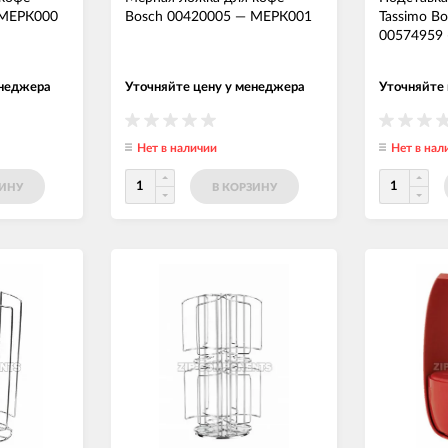
МЕРК000
Bosch 00420005
—
МЕРК001
Tassimo B
00574959
енеджера
Уточняйте цену у менеджера
Уточняйте
Нет в наличии
Нет в нал
ЗИНУ
В КОРЗИНУ