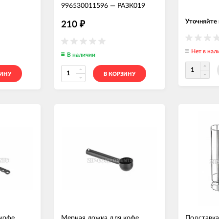
996530011596
—
РАЗК019
Уточняйте
210
₽
Нет в нал
В наличии
ЗИНУ
В КОРЗИНУ
кофе
Мерная ложка для кофе
Подставка