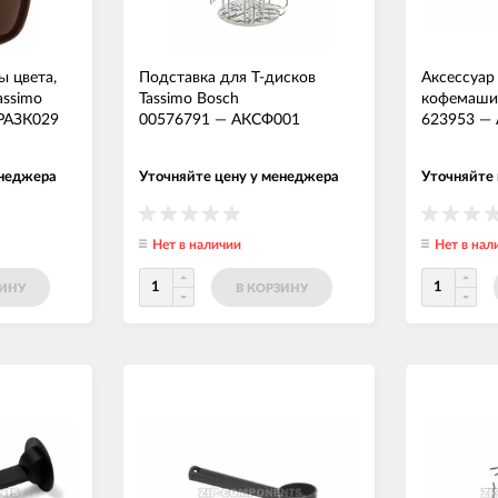
ы цвета,
Подставка для Т-дисков
Аксессуар
assimo
Tassimo Bosch
кофемаши
РАЗК029
00576791
—
АКСФ001
623953
—
енеджера
Уточняйте цену у менеджера
Уточняйте
Нет в наличии
Нет в нал
ЗИНУ
В КОРЗИНУ