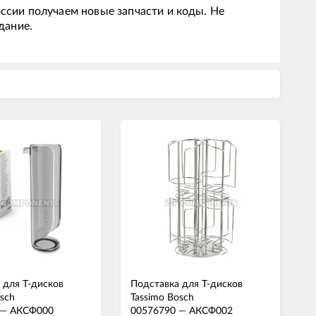
ссии получаем новые запчасти и коды. Не
дание.
 для Т-дисков
Подставка для Т-дисков
osch
Tassimo Bosch
—
АКСФ000
00576790
—
АКСФ002