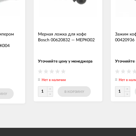
емпером
Мерная ложка для кофе
Зажим ко
Bosch 00620832
—
МЕРК002
00420936
К004
Уточняйте цену у менеджера
Уточняйте
Нет в наличии
Нет в нал
В КОРЗИНУ
ЗИНУ