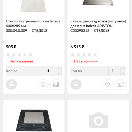
Стекло внутреннее плиты Гефест
Стекло двери духовки (наружное)
440x285 мм
для плит Indesit ARISTON
000.04.0.009
—
СТЕД013
C00298312
—
СТЕД018
505
6 515
₽
₽
Нет в наличии
Нет в наличии
Кол-во
Кол-во