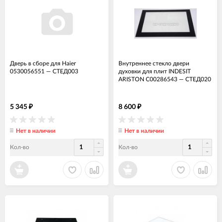
Дверь в сборе для Haier
Внутреннее стекло двери
0530056551
—
СТЕД003
духовки для плит INDESIT
ARISTON C00286543
—
СТЕД020
5 345
8 600
₽
₽
Нет в наличии
Нет в наличии
Кол-во
Кол-во