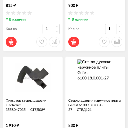
815
900
₽
₽
В наличии
В наличии
Кол-во
Кол-во
Фиксатор стекла духовки
Стекло духовки наружное плиты
Electrolux
Gefest 6100.18.0.001-
3558047035
—
СТЕД089
27
—
СТЕД121
1 910
830
₽
₽