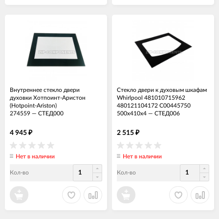
Внутреннее стекло двери
Стекло двери к духовым шкафам
духовки Хотпоинт-Аристон
Whirlpool 481010715962
(Hotpoint-Ariston)
480121104172 C00445750
274559
—
СТЕД000
500х410х4
—
СТЕД006
4 945
2 515
₽
₽
Нет в наличии
Нет в наличии
Кол-во
Кол-во