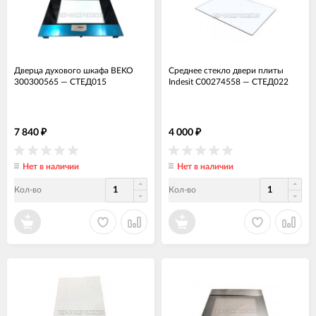
Дверца духового шкафа BEKO
Среднее стекло двери плиты
300300565
—
СТЕД015
Indesit C00274558
—
СТЕД022
7 840
4 000
₽
₽
Нет в наличии
Нет в наличии
Кол-во
Кол-во