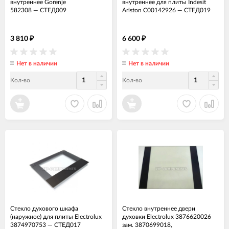
внутреннее Gorenje
внутреннее для плиты Indesit
582308
—
СТЕД009
Ariston C00142926
—
СТЕД019
3 810
6 600
₽
₽
Нет в наличии
Нет в наличии
Кол-во
Кол-во
Стекло духового шкафа
Стекло внутреннее двери
(наружное) для плиты Electrolux
духовки Electrolux 3876620026
3874970753
—
СТЕД017
зам. 3870699018,