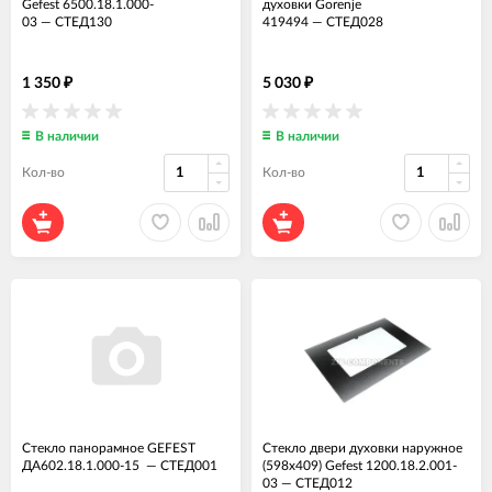
Gefest 6500.18.1.000-
духовки Gorenje
03
—
СТЕД130
419494
—
СТЕД028
1 350
5 030
₽
₽
В наличии
В наличии
Кол-во
Кол-во
Стекло панорамное GEFEST
Стекло двери духовки наружное
ДА602.18.1.000-15
—
СТЕД001
(598x409) Gefest 1200.18.2.001-
03
—
СТЕД012