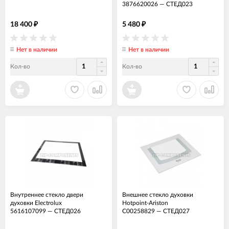
3876620026
—
СТЕД023
18 400
5 480
₽
₽
Нет в наличии
Нет в наличии
Кол-во
Кол-во
Внутреннее стекло двери
Внешнее стекло духовки
духовки Electrolux
Hotpoint-Ariston
5616107099
—
СТЕД026
C00258829
—
СТЕД027