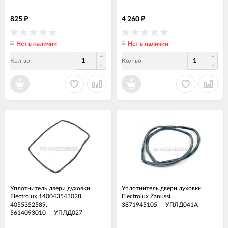
825
4 260
₽
₽
Нет в наличии
Нет в наличии
Кол-во
Кол-во
Уплотнитель двери духовки
Уплотнитель двери духовки
Electrolux 140043543028
Electrolux Zanussi
4055352589,
3871945105
—
УПЛД041А
5614093010
—
УПЛД027