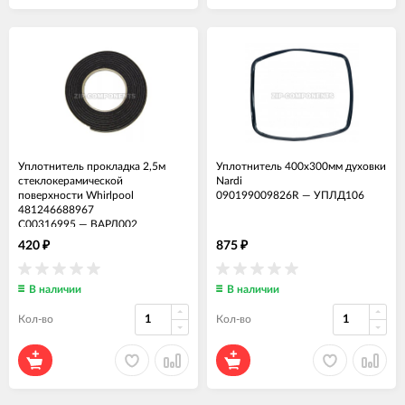
Уплотнитель прокладка 2,5м
Уплотнитель 400x300мм духовки
стеклокерамической
Nardi
поверхности Whirlpool
090199009826R
—
УПЛД106
481246688967
C00316995
—
ВАРД002
420
875
₽
₽
В наличии
В наличии
Кол-во
Кол-во