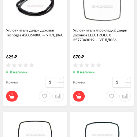
Уплотнитель двери духовки
Уплотнитель (прокладка) двери
Tecnogas 420064800
—
УПЛД060
духовки ELECTROLUX
3577343019
—
УПЛД036
625
870
₽
₽
В наличии
В наличии
Кол-во
Кол-во