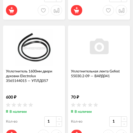
Уплотнитель 1600мм двери
Уплотнительная лента Gefest
духовки Electrolux
55030.2-09
—
ВАРД041
3565144015
—
УПЛД057
600
70
₽
₽
В наличии
В наличии
Кол-во
Кол-во