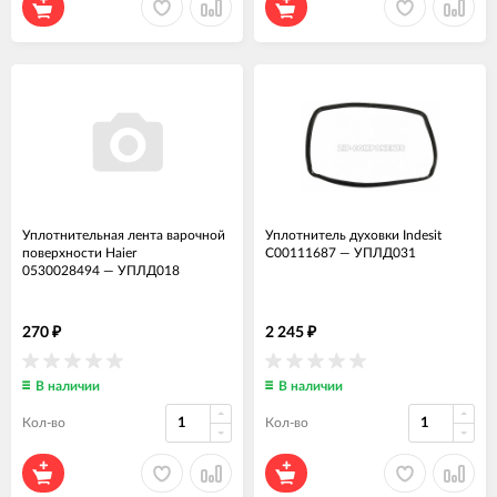
Уплотнительная лента варочной
Уплотнитель духовки Indesit
поверхности Haier
C00111687
—
УПЛД031
0530028494
—
УПЛД018
270
2 245
₽
₽
В наличии
В наличии
Кол-во
Кол-во