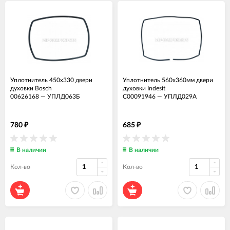
Уплотнитель 450x330 двери
Уплотнитель 560x360мм двери
духовки Bosch
духовки Indesit
00626168
—
УПЛД063Б
C00091946
—
УПЛД029А
780
685
₽
₽
В наличии
В наличии
Кол-во
Кол-во