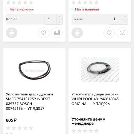
Нет в наличии
Нет в наличии
Кол-во
Кол-во
Уплотнитель двери духовки
Уплотнитель двери духовки
SMEG 754131959 INDESIT
WHIRLPOOL 481946818045 -
039757 BOSCH
ORIGINAL
—
УПЛД026
00742666
—
УПЛД017
Уточняйте цену у
805
₽
менеджера