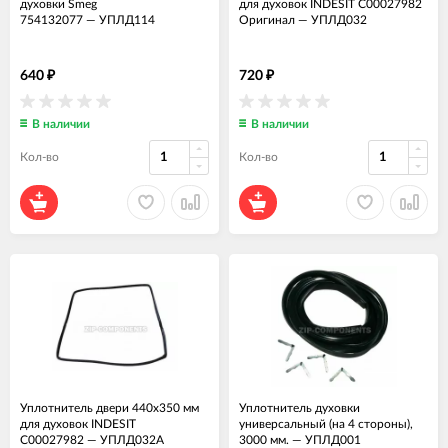
духовки Smeg
для духовок INDESIT C00027982
754132077
—
УПЛД114
Оригинал
—
УПЛД032
640
720
₽
₽
В наличии
В наличии
Кол-во
Кол-во
Уплотнитель двери 440x350 мм
Уплотнитель духовки
для духовок INDESIT
универсальный (на 4 стороны),
C00027982
—
УПЛД032А
3000 мм.
—
УПЛД001