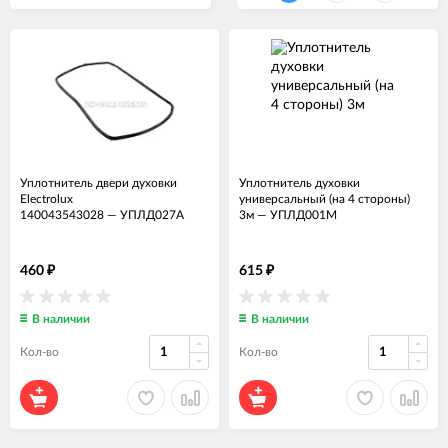
Уплотнитель двери духовки
Уплотнитель духовки
Electrolux
универсальный (на 4 стороны)
140043543028
—
УПЛД027А
3м
—
УПЛД001М
460
615
₽
₽
В наличии
В наличии
Кол-во
Кол-во