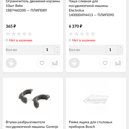
Ограничитель движения корзины
Чаша сливная для
10шт Beko
посудомоечной машины
1887460200
—
ПЛИП089
Electrolux
140000494413
—
ПЛИП090
365
6 370
₽
₽
Нет в наличии
Нет в наличии
Кол-во
Кол-во
Втулка разбрызгивателя
Рамка ящика для столовых
посудомоечной машины Gorenje
приборов Bosch