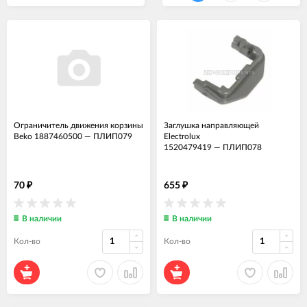
Ограничитель движения корзины
Заглушка направляющей
Beko 1887460500
—
ПЛИП079
Electrolux
1520479419
—
ПЛИП078
70
655
₽
₽
В наличии
В наличии
Кол-во
Кол-во