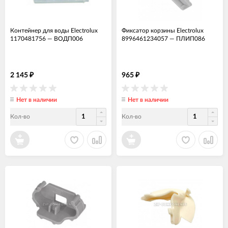
Контейнер для воды Electrolux
Фиксатор корзины Electrolux
1170481756
—
ВОДП006
8996461234057
—
ПЛИП086
2 145
965
₽
₽
Нет в наличии
Нет в наличии
Кол-во
Кол-во