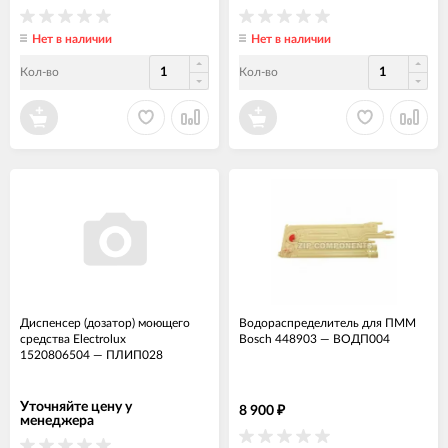
Нет в наличии
Нет в наличии
Кол-во
Кол-во
Диспенсер (дозатор) моющего
Водораспределитель для ПММ
средства Electrolux
Bosch 448903
—
ВОДП004
1520806504
—
ПЛИП028
Уточняйте цену у
8 900
₽
менеджера