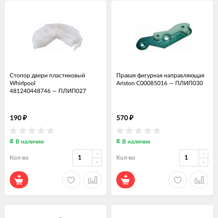
Стопор двери пластиковый
Правая фигурная направляющая
Whirlpool
Ariston C00085016
—
ПЛИП030
481240448746
—
ПЛИП027
190
570
₽
₽
В наличии
В наличии
Кол-во
Кол-во