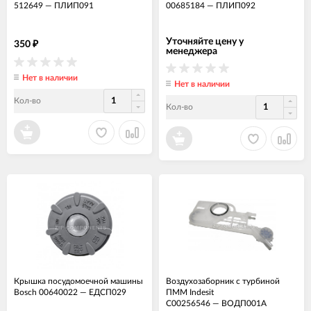
512649
—
ПЛИП091
00685184
—
ПЛИП092
Уточняйте цену у
350
₽
менеджера
Нет в наличии
Нет в наличии
Кол-во
Кол-во
Крышка посудомоечной машины
Воздухозаборник с турбиной
Bosch 00640022
—
ЕДСП029
ПММ Indesit
C00256546
—
ВОДП001А