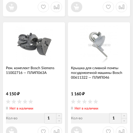
Рем. комплект Bosch Siemens
Крышка для сливной помпы
11002716
—
ПЛИП063А
посудомоечной машины Bosch
00611322
—
ПЛИП046
4 150
1 160
₽
₽
Нет в наличии
Нет в наличии
Кол-во
Кол-во