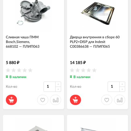
Сливная чаша ПММ
Дверца внутренняя в сборе 60
Bosch,Siemens,
PLP2+DISP для Indesit
668102
—
ПЛИП063
C00386638
—
ПЛИП065
5 880
14 185
₽
₽
В наличии
В наличии
Кол-во
Кол-во