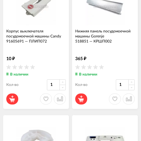
Корпус выключателя
Нижняя панель посудомоечной
посудомоечной машины Candy
машины Gorenje
91605691
—
ПЛИП072
518851
—
КРШП002
10
365
₽
₽
В наличии
В наличии
Кол-во
Кол-во