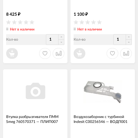
8 425
1 100
₽
₽
Нет в наличии
Нет в наличии
Кол-во
Кол-во
Втулка разбрызгивателя ПММ
Воздухозаборник с турбиной
Smeg 760570371
—
ПЛИП007
Indesit C00256546
—
ВОДП001