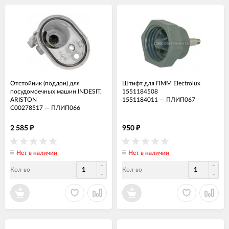
Отстойник (поддон) для
Штифт для ПММ Electrolux
посудомоечных машин INDESIT,
1551184508
ARISTON
1551184011
—
ПЛИП067
C00278517
—
ПЛИП066
2 585
950
₽
₽
Нет в наличии
Нет в наличии
Кол-во
Кол-во