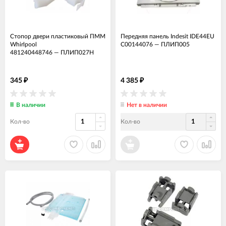
Стопор двери пластиковый ПММ
Передняя панель Indesit IDE44EU
Whirlpool
C00144076
—
ПЛИП005
481240448746
—
ПЛИП027Н
345
4 385
₽
₽
В наличии
Нет в наличии
Кол-во
Кол-во