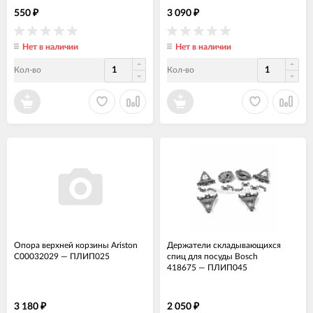
550
3 090
₽
₽
Нет в наличии
Нет в наличии
Кол-во
Кол-во
Опора верхней корзины Ariston
Держатели складывающихся
C00032029
—
ПЛИП025
спиц для посуды Bosch
418675
—
ПЛИП045
3 180
2 050
₽
₽