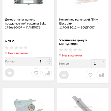
Декоративная панель
Контейнер маленький ПММ
посудомоечной машины Beko
Electrolux
1766680407
—
ПЛИП076
1170481012
—
ВОДП007
Уточняйте цену у
670
₽
менеджера
Нет в наличии
Нет в наличии
Кол-во
Кол-во