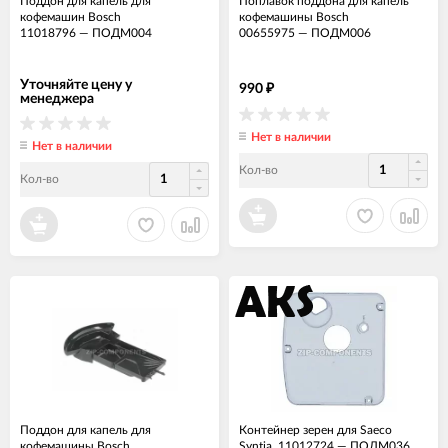
Поддон для капель для
Поплавок поддона для капель
кофемашин Bosch
кофемашины Bosch
11018796
—
ПОДМ004
00655975
—
ПОДМ006
Уточняйте цену у
990
₽
менеджера
Нет в наличии
Нет в наличии
Кол-во
Кол-во
Поддон для капель для
Контейнер зерен для Saeco
кофемашины Bosch
Syntia, 11012724
—
ПОДМ036