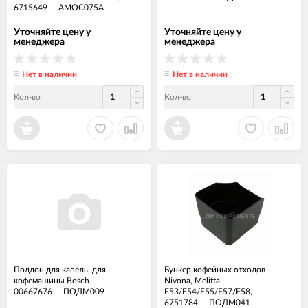
6715649
—
АМОС075А
Уточняйте цену у
Уточняйте цену у
менеджера
менеджера
Нет в наличии
Нет в наличии
Кол-во
Кол-во
Поддон для капель, для
Бункер кофейных отходов
кофемашины Bosch
Nivona, Melitta
00667676
—
ПОДМ009
F53/F54/F55/F57/F58,
6751784
—
ПОДМ041