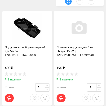
Поддон-каплесборник черный
Поплавок поддона для Saeco
для Saeco,
Philips EP2220,
17001901
—
ПОДМ020
421944088751
—
ПОДМ001
400
190
₽
₽
В наличии
В наличии
Кол-во
Кол-во