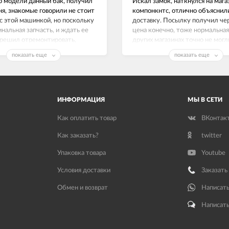
о модели данный бак, получил
Искал замок, наткнулся на маг
ня, знакомые говорили не стоит
компонкнтс, отлично объяснил
с этой машинкой, но поскольку
доставку. Посылку получил чер
инальная запчасть, и ждать ее
цена конечно, тоже нормальная,
 решил отремонтировать,
других магазинах точно не могл
е работает как часы.
Замок люка на Индезит рабочи
показать еще
показать еще
спасибо!
ИНФОРМАЦИЯ
МЫ В СЕТИ
Как оплатить товар
ВКонтак
Как заказать?
twitter
Упаковка товара
Youtube
Условия доставки
Заказать
Обмен и возврат
Написать
Написать