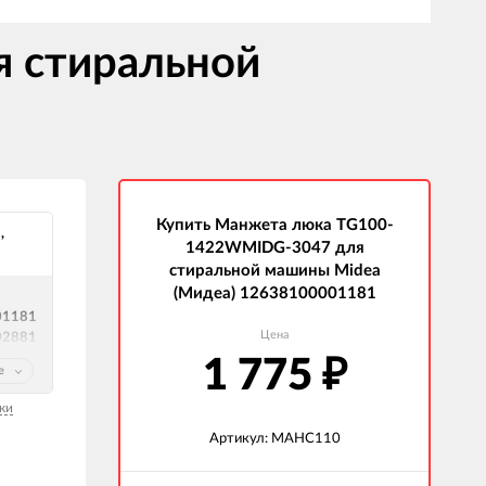
 стиральной
Купить Манжета люка TG100-
,
1422WMIDG-3047 для
стиральной машины Midea
(Мидеа) 12638100001181
01181
Цена
02881
1 775
₽
е
-
ки
Артикул: МАНС110