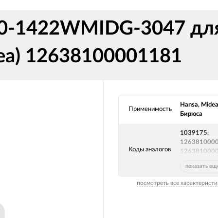
0-1422WMIDG-3047 для
а) 12638100001181
Hansa, Midea
Применимость
Бирюса
1039175,
126381000
Коды аналогов
126381000
TG100-
показать ещ
1422WMIDG
3047
посмотреть все характеристи