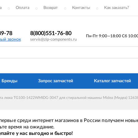
а
Оплата
Возврат
Контакты
Как заказать?
39-78
8(800)551-76-80
Пн-Пт 9:00—18:00 Сб 10:00 
ный звонок
servis@zip-components.ru
Бренды
Запрос запчастей
Каталог запчастей
а люка TG100-1422WMIDG-3047 для стиральной машины Midea (Мидеа) 1263
ервые среди интернет магазинов в России получаем новые
ьте время на ожидание.
пайте у нас выгодно и быстро!