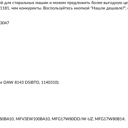
ей для стиральных машин и можем предложить более выгодную цену
1181, чем конкуренты. Воспользуйтесь кнопкой "Нашли дешевле?",
3047
е DAW 8143 DSiBTO, 1140310);
W80BA10, MFV3EW100BA10, MFG17W80DD/W-UZ, MFG17W80B14;