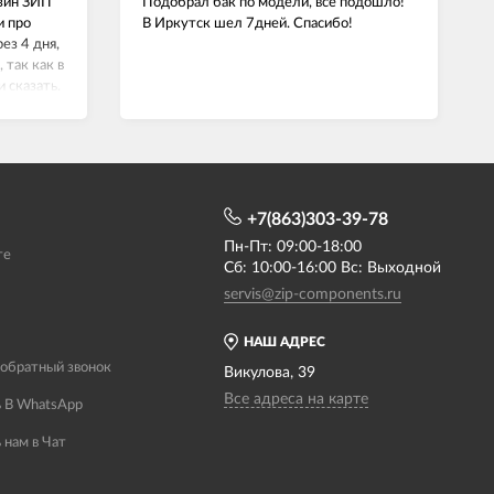
азин ЗИП
Подобрал бак по модели, все подошло!
и про
В Иркутск шел 7дней. Спасибо!
ез 4 дня,
 так как в
и сказать.
й,
+7(863)303-39-78
Пн-Пт: 09:00-18:00
те
Сб: 10:00-16:00 Вс: Выходной
servis@zip-components.ru
НАШ АДРЕС
 обратный звонок
Викулова, 39
Все адреса на карте
 В WhatsApp
 нам в Чат