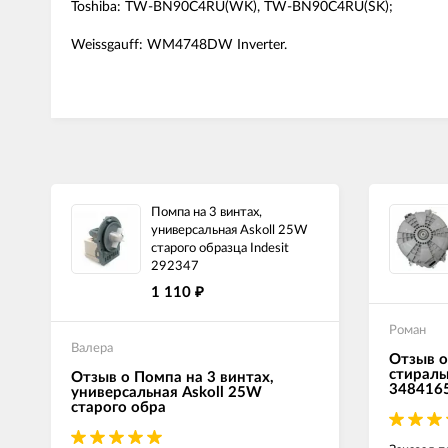
Toshiba: TW-BN90C4RU(WK), TW-BN90C4RU(SK);
Weissgauff: WM4748DW Inverter.
Помпа на 3 винтах,
универсальная Askoll 25W
старого образца Indesit
292347
1 110
₽
Роман
Валера
Отзыв о
стираль
Отзыв о Помпа на 3 винтах,
348416
универсальная Askoll 25W
старого обра