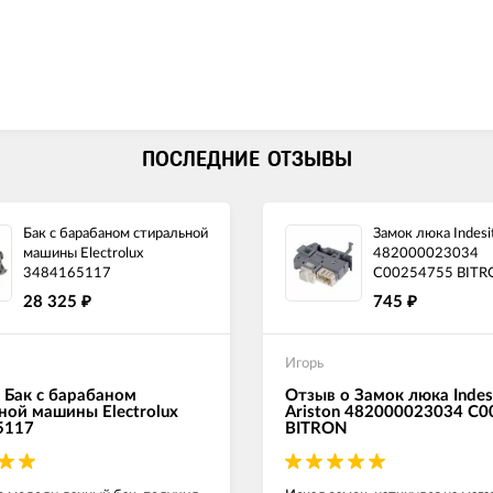
ПОСЛЕДНИЕ ОТЗЫВЫ
Бак с барабаном стиральной
Замок люка Indesit
машины Electrolux
482000023034
3484165117
C00254755 BITR
28 325
745
₽
₽
Игорь
 Бак с барабаном
Отзыв о Замок люка Indes
ной машины Electrolux
Ariston 482000023034 C
5117
BITRON