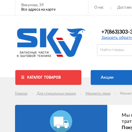
Викулова, 39
О нас
Доставк
Все адреса на карте
+7(863)303-
Заказать обрат
КАТАЛОГ ТОВАРОВ
Акции
Главная
Для стиральных машин
Манжеты люка
Манжет
Мы п
трат
Поку