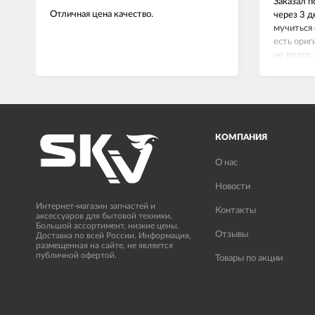
Заказал п
Отличная цена качество.
через 3 д
мучиться 
есть ориг
не долго,
сейчас вс
КОМПАНИЯ
О нас
Новости
Интернет-магазин запчастей и
Контакты
аксессуаров для бытовой техники.
Большой ассортимент, низкие цены.
Отзывы
Доставка по всей России. Информация,
размещенная на сайте, не является
публичной офертой.
Товары по акции