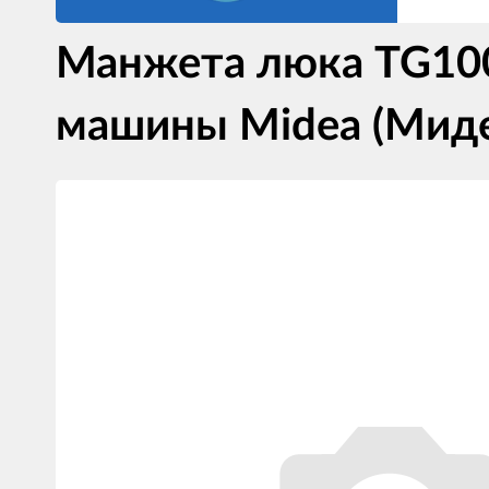
Манжета люка TG10
машины Midea (Миде
Изображения
товаров