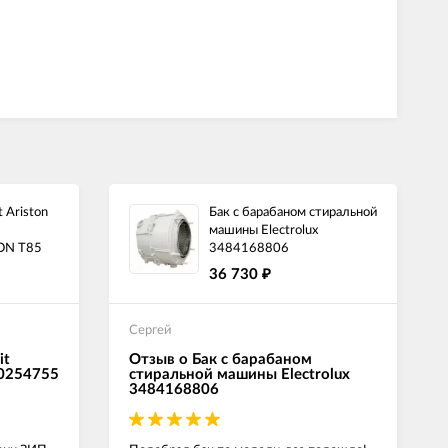
 Ariston
Бак с барабаном стиральной
машины Electrolux
ON T85
3484168806
36 730
₽
Сергей
it
Отзыв о Бак с барабаном
00254755
стиральной машины Electrolux
3484168806