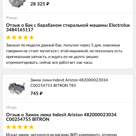
28 325
₽
Роман
Отзыв о Бак с барабаном стиральной машины Electrolux
3484165117
Заказал по модели данный бак, получил через 3 дня, знакомые
говорили не стоит мучиться с этой машинкой, но поскольку есть
оригинальная запчасть, и ждать ее не долго, решил
отремонтировать, сейчас все работает как часы.
Замок люка Indesit Ariston 482000023034
C00254755 BITRON T85
745
₽
Игорь
Отзыв о Замок люка Indesit Ariston 482000023034
C00254755 BITRON
Искал замок, наткнулся на магазин ЗИП компонкнтс, отлично