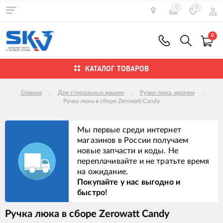
0
0
0
КАТАЛОГ ТОВАРОВ
Главная
Для стиральных машин
Ручки люка, крючки
Ручка люка в сборе Zerowatt Candy
Мы первые среди интернет
магазинов в России получаем
новые запчасти и коды. Не
переплачивайте и не тратьте время
на ожидание.
Покупайте у нас выгодно и
быстро!
Ручка люка в сборе Zerowatt Candy